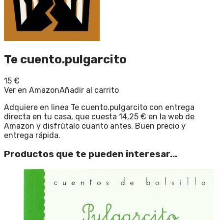
Te cuento.pulgarcito
15
€
Ver en Amazon
Añadir al carrito
Adquiere en linea Te cuento.pulgarcito con entrega
directa en tu casa, que cuesta 14,25 € en la web de
Amazon y disfrútalo cuanto antes. Buen precio y
entrega rápida.
Productos que te pueden interesar...