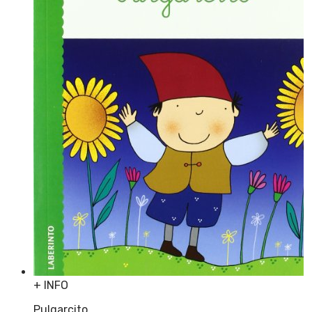
+ INFO
Pulgarcito